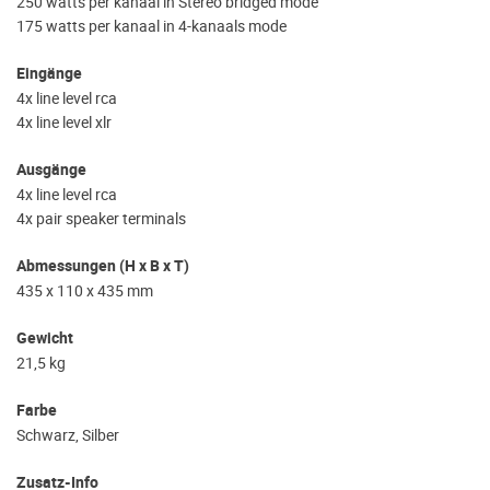
250 watts per kanaal in Stereo bridged mode
175 watts per kanaal in 4-kanaals mode
Eingänge
4x line level rca
4x line level xlr
Ausgänge
4x line level rca
4x pair speaker terminals
Abmessungen (H x B x T)
435 x 110 x 435 mm
Gewicht
21,5 kg
Farbe
Schwarz, Silber
Zusatz-Info