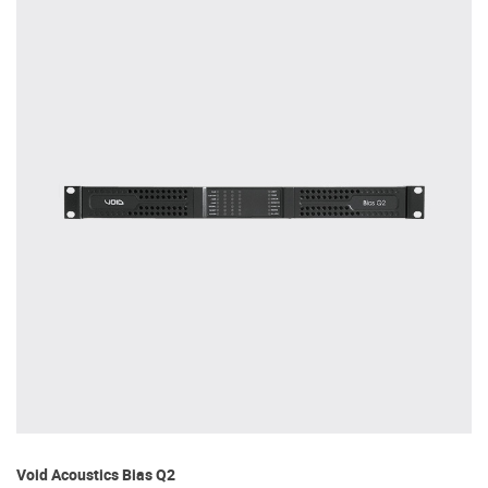
Vo
Void Acoustics Bias Q2