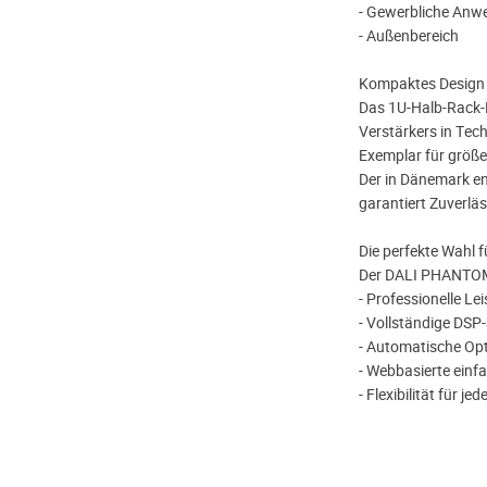
- Gewerbliche Anw
- Außenbereich
Kompaktes Design –
Das 1U-Halb-Rack-F
Verstärkers in Tec
Exemplar für größe
Der in Dänemark e
garantiert Zuverläs
Die perfekte Wahl f
Der DALI PHANTOM
- Professionelle Le
- Vollständige DSP
- Automatische Opt
- Webbasierte einfa
- Flexibilität für je