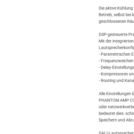
Die aktive Kühlung
Betrieb, selbst bei
geschlossenen Rä
DSP-gesteuerte Prä
Mit der integrierte
Lautsprecherkonfig
- Parametrischen 
- Frequenzweichen
- Delay-Einstellung
- Kompressoren un
- Routing und Kan
Alle Einstellungen 
PHANTOM AMP CONF
oder netzwerkverbu
bedeutet dies: schn
Speichern und Abru
DALI-Lautsprecher-