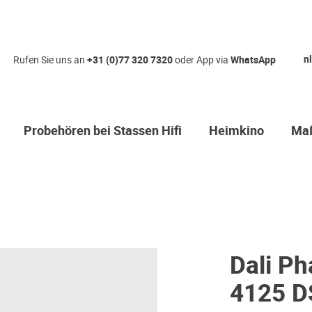
nl
Rufen Sie uns an
+31 (0)77 320 7320
oder App via
WhatsApp
Probehören bei Stassen Hifi
Heimkino
Maß
Dali P
4125 D