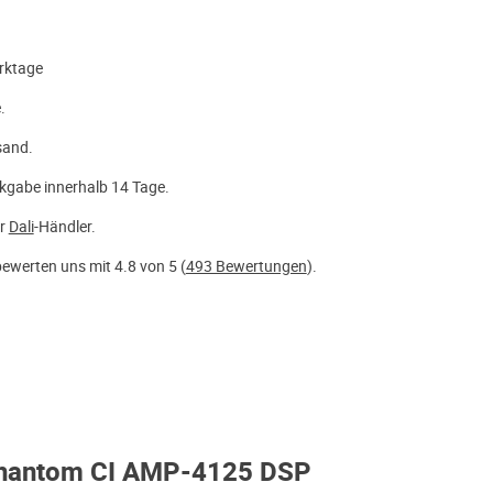
rktage
.
sand.
kgabe innerhalb 14 Tage.
er
Dali
-Händler.
ewerten uns mit 4.8 von 5 (
493 Bewertungen
).
 Phantom CI AMP-4125 DSP