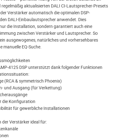
d regelmäßig aktualisierten DALI CI-Lautsprecher-Presets
 der Verstärker automatisch die optimalen DSP-
jeden DALI-Einbaulautsprecher anwendet. Dies
nur die Installation, sondern garantiert auch eine
timmung zwischen Verstärker und Lautsprecher. So
 ein ausgewogenes, natürliches und vorhersehbares
ne manuelle EQ-Suche.
ussmöglichkeiten
P‑4125 DSP unterstützt dank folgender Funktionen
ationssituation:
nge (RCA & symmetrisch Phoenix)
Ein- und Ausgang (für Verkettung)
echerausgänge
ür die Konfiguration
ilität für gewerbliche Installationen
 der Verstärker ideal für:
kenkanäle
Zonen