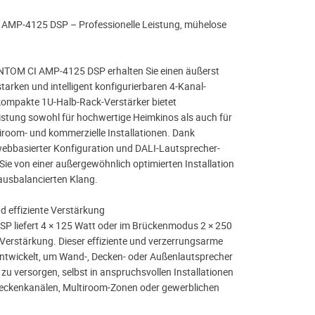
MP‑4125 DSP – Professionelle Leistung, mühelose
TOM CI AMP‑4125 DSP erhalten Sie einen äußerst
sstarken und intelligent konfigurierbaren 4-Kanal-
 kompakte 1U-Halb-Rack-Verstärker bietet
stung sowohl für hochwertige Heimkinos als auch für
tiroom- und kommerzielle Installationen. Dank
webbasierter Konfiguration und DALI-Lautsprecher-
 Sie von einer außergewöhnlich optimierten Installation
ausbalancierten Klang.
d effiziente Verstärkung
P liefert 4 × 125 Watt oder im Brückenmodus 2 × 250
-Verstärkung. Dieser effiziente und verzerrungsarme
ntwickelt, um Wand-, Decken- oder Außenlautsprecher
zu versorgen, selbst in anspruchsvollen Installationen
eckenkanälen, Multiroom-Zonen oder gewerblichen