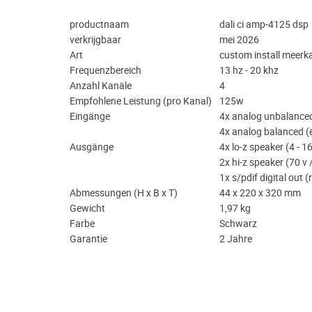
productnaam
dali ci amp-4125 dsp
verkrijgbaar
mei 2026
Art
custom install meerk
Frequenzbereich
13 hz - 20 khz
Anzahl Kanäle
4
Empfohlene Leistung (pro Kanal)
125w
Eingänge
4x analog unbalanced
4x analog balanced (
Ausgänge
4x lo-z speaker (4 - 
2x hi-z speaker (70 v 
1x s/pdif digital out (
Abmessungen (H x B x T)
44 x 220 x 320 mm
Gewicht
1,97 kg
Farbe
Schwarz
Garantie
2 Jahre