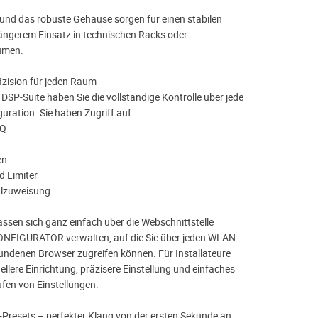
 und das robuste Gehäuse sorgen für einen stabilen
 längerem Einsatz in technischen Racks oder
umen.
zision für jeden Raum
n DSP-Suite haben Sie die vollständige Kontrolle über jede
uration. Sie haben Zugriff auf:
EQ
en
d Limiter
alzuweisung
lassen sich ganz einfach über die Webschnittstelle
IGURATOR verwalten, auf die Sie über jeden WLAN-
ndenen Browser zugreifen können. Für Installateure
ellere Einrichtung, präzisere Einstellung und einfaches
fen von Einstellungen.
Presets – perfekter Klang von der ersten Sekunde an