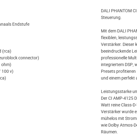
DALI PHANTOM CI A
Steuerung.
anaals Endstufe
Mit dem DALI PHAN
flexiblen, leistung
Verstärker. Dieser
 (rca)
beeindruckende Lei
euroblock connector)
professionelle Mul
16 ohm)
integriertem DSP, 
/ 100 v)
Presets profitieren
rca)
und einem perfekt 
Leistungsstarke un
Der CI AMP-4125 DS
Watt reine Class-D
Verstärker wurde e
mühelos mit Strom 
wie Dolby Atmos-D
Räumen.