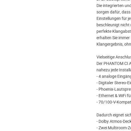
Die integrierten un
sorgen dafür, dass
Einstellungen für 
beschleunigt nicht 
perfekte Klangabs
erhalten Sie immer
Klangergebnis, oh
Vielseitige Anschl
Der PHANTOM CI AM
nahezu jede Install
- 4 analoge Eingä
- Digitaler Stereo-
- Phoenix-Lautspr
- Ethernet & WiFi f
- 70/100-V-Kompatib
Dadurch eignet sich
- Dolby Atmos-Dec
- Zwei Multiroom-