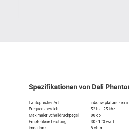
Spezifikationen von Dali Phant
Lautsprecher Art
inbouw plafond- en 
Frequenzbereich
52 hz - 25 khz
Maximaler Schalldruckpegel
88 db
Empfohlene Leistung
30 - 120 watt
impedanz
8 ohm