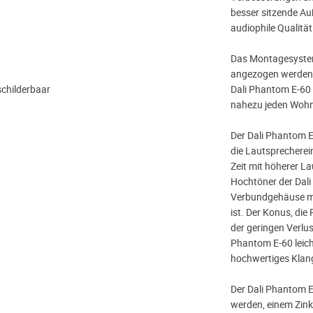
besser sitzende Auß
audiophile Qualität
Das Montagesystem
angezogen werden,
rschilderbaar
Dali Phantom E-60 
nahezu jeden Wohnr
Der Dali Phantom E-
die Lautsprecherei
Zeit mit höherer La
Hochtöner der Dali
Verbundgehäuse mon
ist. Der Konus, di
der geringen Verlust
Phantom E-60 leich
hochwertiges Klang
Der Dali Phantom E
werden, einem Zin