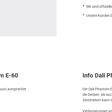
Wir sind offiziell
Unsere Kunden b
om E-60
Info Dali 
muurLautsprecher
Der Dali Phantom E-
die Decken- als auc
Zentimetern kann de
Verbesserungen an 