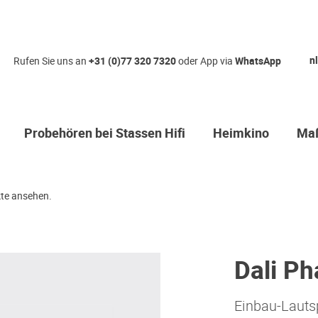
nl
Rufen Sie uns an
+31 (0)77 320 7320
oder App via
WhatsApp
Probehören bei Stassen Hifi
Heimkino
Maß
te ansehen.
Dali P
Einbau-Lauts