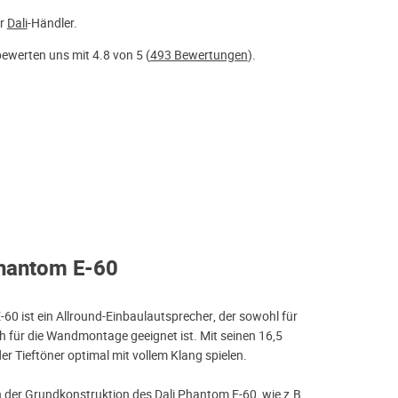
er
Dali
-Händler.
ewerten uns mit 4.8 von 5 (
493 Bewertungen
).
Phantom E-60
60 ist ein Allround-Einbaulautsprecher, der sowohl für
h für die Wandmontage geeignet ist. Mit seinen 16,5
r Tieftöner optimal mit vollem Klang spielen.
der Grundkonstruktion des Dali Phantom E-60, wie z.B.