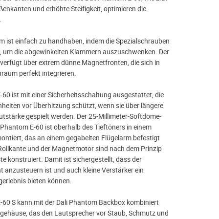
enkanten und erhöhte Steifigkeit, optimieren die
.
 ist einfach zu handhaben, indem die Spezialschrauben
 um die abgewinkelten Klammern auszuschwenken. Der
verfügt über extrem dünne Magnetfronten, die sich in
aum perfekt integrieren.
60 ist mit einer Sicherheitsschaltung ausgestattet, die
nheiten vor Überhitzung schützt, wenn sie über längere
utstärke gespielt werden. Der 25-Millimeter-Softdome-
 Phantom E-60 ist oberhalb des Tieftöners in einem
tiert, das an einem gegabelten Flügelarm befestigt
e Rollkante und der Magnetmotor sind nach dem Prinzip
e konstruiert. Damit ist sichergestellt, dass der
t anzusteuern ist und auch kleine Verstärker ein
erlebnis bieten können.
-60 S kann mit der Dali Phantom Backbox kombiniert
kgehäuse, das den Lautsprecher vor Staub, Schmutz und