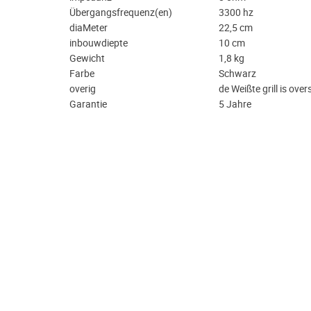
Übergangsfrequenz(en)
3300 hz
diaMeter
22,5 cm
inbouwdiepte
10 cm
Gewicht
1,8 kg
Farbe
Schwarz
overig
de Weißte grill is ove
Garantie
5 Jahre