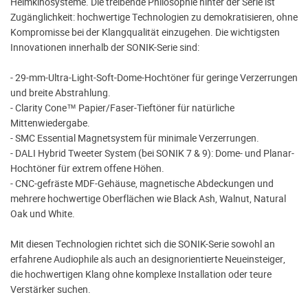
Heimkinosysteme. Die treibende Philosophie hinter der Serie ist
Zugänglichkeit: hochwertige Technologien zu demokratisieren, ohne
Kompromisse bei der Klangqualität einzugehen. Die wichtigsten
Innovationen innerhalb der SONIK-Serie sind:
- 29-mm-Ultra-Light-Soft-Dome-Hochtöner für geringe Verzerrungen
und breite Abstrahlung.
- Clarity Cone™ Papier/Faser-Tieftöner für natürliche
Mittenwiedergabe.
- SMC Essential Magnetsystem für minimale Verzerrungen.
- DALI Hybrid Tweeter System (bei SONIK 7 & 9): Dome- und Planar-
Hochtöner für extrem offene Höhen.
- CNC-gefräste MDF-Gehäuse, magnetische Abdeckungen und
mehrere hochwertige Oberflächen wie Black Ash, Walnut, Natural
Oak und White.
Mit diesen Technologien richtet sich die SONIK-Serie sowohl an
erfahrene Audiophile als auch an designorientierte Neueinsteiger,
die hochwertigen Klang ohne komplexe Installation oder teure
Verstärker suchen.