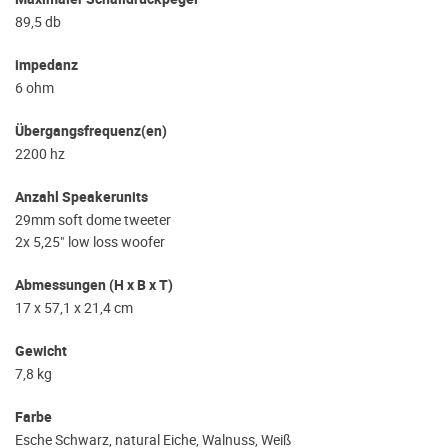
89,5 db
impedanz
6 ohm
Übergangsfrequenz(en)
2200 hz
Anzahl Speakerunits
29mm soft dome tweeter
2x 5,25" low loss woofer
Abmessungen (H x B x T)
17 x 57,1 x 21,4 cm
Gewicht
7,8 kg
Farbe
Esche Schwarz, natural Eiche, Walnuss, Weiß