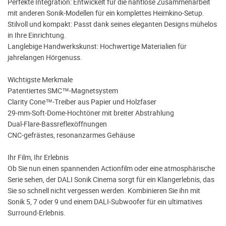
Perfekte Integration: Entwickelt für die nahtlose Zusammenarbeit
mit anderen Sonik-Modellen für ein komplettes Heimkino-Setup.
Stilvoll und kompakt: Passt dank seines eleganten Designs mühelos
in Ihre Einrichtung.
Langlebige Handwerkskunst: Hochwertige Materialien für
jahrelangen Hörgenuss.
Wichtigste Merkmale
Patentiertes SMC™-Magnetsystem
Clarity Cone™-Treiber aus Papier und Holzfaser
29-mm-Soft-Dome-Hochtöner mit breiter Abstrahlung
Dual-Flare-Bassreflexöffnungen
CNC-gefrästes, resonanzarmes Gehäuse
Ihr Film, Ihr Erlebnis
Ob Sie nun einen spannenden Actionfilm oder eine atmosphärische
Serie sehen, der DALI Sonik Cinema sorgt für ein Klangerlebnis, das
Sie so schnell nicht vergessen werden. Kombinieren Sie ihn mit
Sonik 5, 7 oder 9 und einem DALI-Subwoofer für ein ultimatives
Surround-Erlebnis.