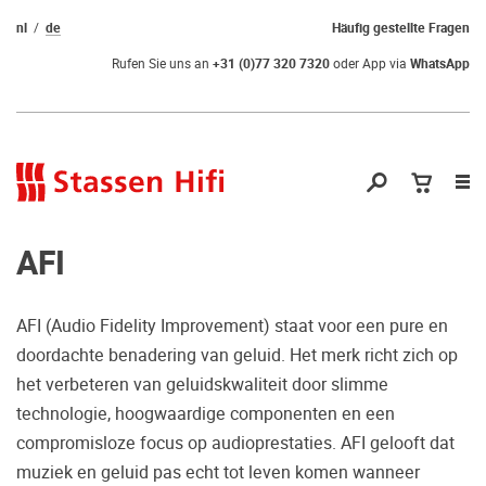
nl
de
Häufig gestellte Fragen
Rufen Sie uns an
+31 (0)77 320 7320
oder App via
WhatsApp
Nav
öf
AFI
AFI (Audio Fidelity Improvement) staat voor een pure en
doordachte benadering van geluid. Het merk richt zich op
Qual der Wahl?
het verbeteren van geluidskwaliteit door slimme
technologie, hoogwaardige componenten en een
Warum kommen Sie nicht vorbei und
compromisloze focus op audioprestaties. AFI gelooft dat
hören erstmal Probe? Dadurch stellen
muziek en geluid pas echt tot leven komen wanneer
Sie sicher, dass Sie die richtige Wahl