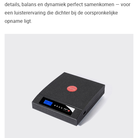
treffen.
details, balans en dynamiek perfect samenkomen — voor
een luisterervaring die dichter bij de oorspronkelijke
Oft werden Produkte auf Empfehlung
Dritter oder z.B. aufgrund einer Rezension
opname ligt.
gekauft. Leider bereuen viele Menschen ihre
Entscheidung, weil ihr persönlicher
Geschmack doch anders ist als der
Geschmack desjenigen, auf den sie gehört
haben. Deshalb bieten wir Ihnen die
Möglichkeit, Ihr(e) Wunschgerät(e) ganz
ohne Zeitdruck in unserem Palazzo
Hörschloss Probe zu hören. Nutzen Sie
diese Möglichkeit!
Vereinbaren Sie einen Hörtermin.