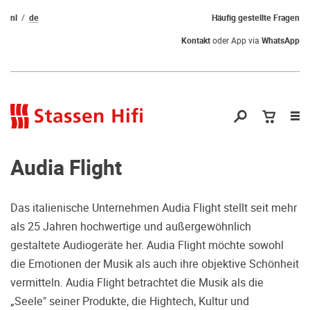
nl
de
Häufig gestellte Fragen
Kontakt
oder App via
WhatsApp
Nav
öf
Audia Flight
Das italienische Unternehmen Audia Flight stellt seit mehr
als 25 Jahren hochwertige und außergewöhnlich
Qual der Wahl?
gestaltete Audiogeräte her. Audia Flight möchte sowohl
die Emotionen der Musik als auch ihre objektive Schönheit
Warum kommen Sie nicht vorbei und
vermitteln. Audia Flight betrachtet die Musik als die
hören erstmal Probe? Dadurch stellen
„Seele" seiner Produkte, die Hightech, Kultur und
Sie sicher, dass Sie die richtige Wahl