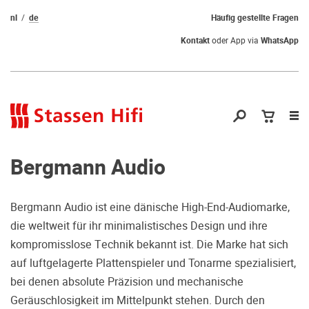
nl
de
Häufig gestellte Fragen
Kontakt
oder App via
WhatsApp
Nav
öf
Bergmann Audio
Bergmann Audio ist eine dänische High-End-Audiomarke,
die weltweit für ihr minimalistisches Design und ihre
Qual der Wahl?
kompromisslose Technik bekannt ist. Die Marke hat sich
auf luftgelagerte Plattenspieler und Tonarme spezialisiert,
Warum kommen Sie nicht vorbei und
bei denen absolute Präzision und mechanische
hören erstmal Probe? Dadurch stellen
Geräuschlosigkeit im Mittelpunkt stehen. Durch den
Sie sicher, dass Sie die richtige Wahl