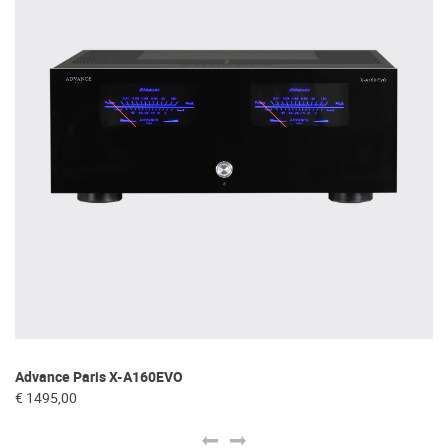
Advance Paris X-A160EVO
Fo
€ 1495,00
€ 