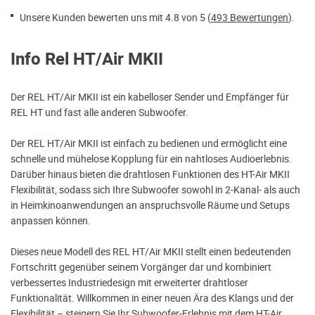
Unsere Kunden bewerten uns mit 4.8 von 5 (
493 Bewertungen
).
Info Rel HT/Air MKII
Der REL HT/Air MKII ist ein kabelloser Sender und Empfänger für
REL HT und fast alle anderen Subwoofer.
Der REL HT/Air MKII ist einfach zu bedienen und ermöglicht eine
schnelle und mühelose Kopplung für ein nahtloses Audioerlebnis.
Darüber hinaus bieten die drahtlosen Funktionen des HT-Air MKII
Flexibilität, sodass sich Ihre Subwoofer sowohl in 2-Kanal- als auch
in Heimkinoanwendungen an anspruchsvolle Räume und Setups
anpassen können.
Dieses neue Modell des REL HT/Air MKII stellt einen bedeutenden
Fortschritt gegenüber seinem Vorgänger dar und kombiniert
verbessertes Industriedesign mit erweiterter drahtloser
Funktionalität. Willkommen in einer neuen Ära des Klangs und der
Flexibilität – steigern Sie Ihr Subwoofer-Erlebnis mit dem HT-Air