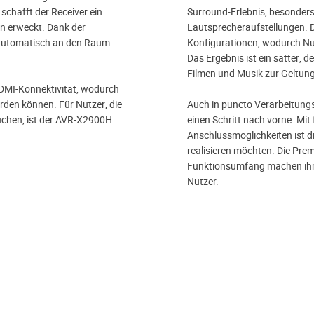
chafft der Receiver ein
Surround-Erlebnis, besonder
en erweckt. Dank der
Lautsprecheraufstellungen. De
g automatisch an den Raum
Konfigurationen, wodurch Nu
Das Ergebnis ist ein satter, d
Filmen und Musik zur Geltung
DMI-Konnektivität, wodurch
den können. Für Nutzer, die
Auch in puncto Verarbeitung
uchen, ist der AVR-X2900H
einen Schritt nach vorne. Mit
Anschlussmöglichkeiten ist di
realisieren möchten. Die Pr
Funktionsumfang machen ihn 
Nutzer.