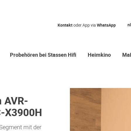
nl
Kontakt
oder App via
WhatsApp
Probehören bei Stassen Hifi
Heimkino
Maß
n AVR-
C-X3900H
-Segment mit der