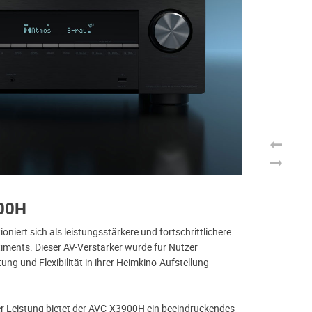
00H
F
iert sich als leistungsstärkere und fortschrittlichere
M
timents. Dieser AV-Verstärker wurde für Nutzer
al
ung und Flexibilität in ihrer Heimkino-Aufstellung
Mo
Te
au
r Leistung bietet der AVC-X3900H ein beeindruckendes
p