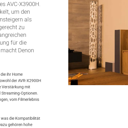
des AVC-X3900H.
kelt, um den
steigern als
gerecht zu
angreichen
ung für die
n macht Denon
 die ihr Home
 Sowohl der AVR-X2900H
e Verstärkung mit
d Streaming-Optionen.
ngen, vom Filmerlebnis
 was die Kompatibilität
Dazu gehören hohe