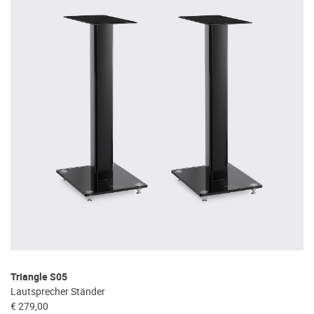
Triangle S05
Tr
Lautsprecher Ständer
Dr
€ 279,00
€ 