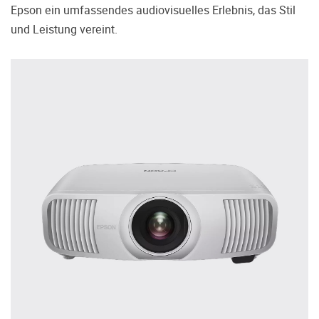
treffen.
Epson ein umfassendes audiovisuelles Erlebnis, das Stil
und Leistung vereint.
Oft werden Produkte auf Empfehlung
Dritter oder z.B. aufgrund einer Rezension
gekauft. Leider bereuen viele Menschen ihre
Entscheidung, weil ihr persönlicher
Geschmack doch anders ist als der
Geschmack desjenigen, auf den sie gehört
haben. Deshalb bieten wir Ihnen die
Möglichkeit, Ihr(e) Wunschgerät(e) ganz
ohne Zeitdruck in unserem Palazzo
Hörschloss Probe zu hören. Nutzen Sie
diese Möglichkeit!
Vereinbaren Sie einen Hörtermin.