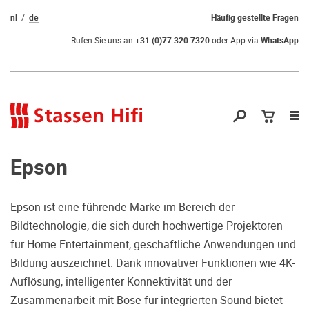
nl
de
Häufig gestellte Fragen
Rufen Sie uns an
+31 (0)77 320 7320
oder App via
WhatsApp
Nav
öf
Epson
Epson ist eine führende Marke im Bereich der
Bildtechnologie, die sich durch hochwertige Projektoren
Qual der Wahl?
für Home Entertainment, geschäftliche Anwendungen und
Bildung auszeichnet. Dank innovativer Funktionen wie 4K-
Warum kommen Sie nicht vorbei und
Auflösung, intelligenter Konnektivität und der
hören erstmal Probe? Dadurch stellen
Zusammenarbeit mit Bose für integrierten Sound bietet
Sie sicher, dass Sie die richtige Wahl