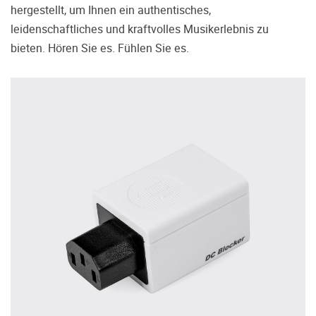
treffen.
hergestellt, um Ihnen ein authentisches,
leidenschaftliches und kraftvolles Musikerlebnis zu
Oft werden Produkte auf Empfehlung
Dritter oder z.B. aufgrund einer Rezension
bieten. Hören Sie es. Fühlen Sie es.
gekauft. Leider bereuen viele Menschen ihre
Entscheidung, weil ihr persönlicher
Geschmack doch anders ist als der
Geschmack desjenigen, auf den sie gehört
haben. Deshalb bieten wir Ihnen die
Möglichkeit, Ihr(e) Wunschgerät(e) ganz
ohne Zeitdruck in unserem Palazzo
Hörschloss Probe zu hören. Nutzen Sie
diese Möglichkeit!
Vereinbaren Sie einen Hörtermin.