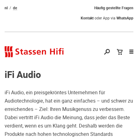
nl
de
Häufig gestellte Fragen
Kontakt
oder App via
WhatsApp
Nav
öf
iFi Audio
iFi Audio, ein preisgekröntes Unternehmen für
Audiotechnologie, hat ein ganz einfaches – und schwer zu
Qual der Wahl?
erreichendes – Ziel: Ihren Musikgenuss zu verbessern.
Dabei vertritt iFi Audio die Meinung, dass jeder das Beste
Warum kommen Sie nicht vorbei und
verdient, wenn es um Klang geht. Deshalb werden die
hören erstmal Probe? Dadurch stellen
Produkte nach hohen technologischen Standards
Sie sicher, dass Sie die richtige Wahl