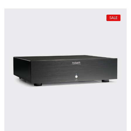
treffen.
Oft werden Produkte auf Empfehlung
SALE
Dritter oder z.B. aufgrund einer Rezension
gekauft. Leider bereuen viele Menschen ihre
Entscheidung, weil ihr persönlicher
Geschmack doch anders ist als der
Geschmack desjenigen, auf den sie gehört
haben. Deshalb bieten wir Ihnen die
Möglichkeit, Ihr(e) Wunschgerät(e) ganz
ohne Zeitdruck in unserem Palazzo
Hörschloss Probe zu hören. Nutzen Sie
diese Möglichkeit!
Vereinbaren Sie einen Hörtermin.