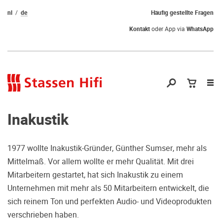
nl
de
Häufig gestellte Fragen
Kontakt
oder App via
WhatsApp
Nav
öf
Inakustik
1977 wollte Inakustik-Gründer, Günther Sumser, mehr als
Mittelmaß. Vor allem wollte er mehr Qualität. Mit drei
Qual der Wahl?
Mitarbeitern gestartet, hat sich Inakustik zu einem
Unternehmen mit mehr als 50 Mitarbeitern entwickelt, die
Warum kommen Sie nicht vorbei und
sich reinem Ton und perfekten Audio- und Videoprodukten
hören erstmal Probe? Dadurch stellen
verschrieben haben.
Sie sicher, dass Sie die richtige Wahl