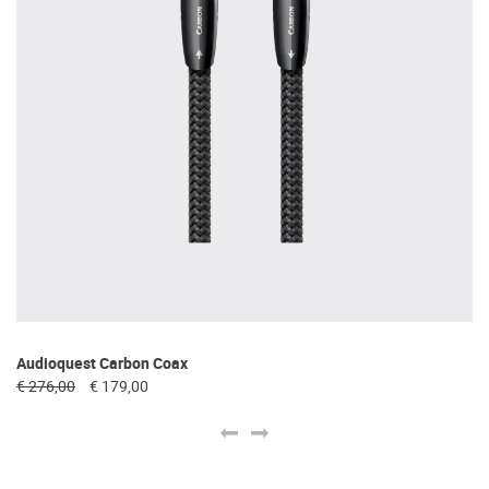
Audioquest Carbon Coax
Au
€ 276,00
€ 179,00
€ 