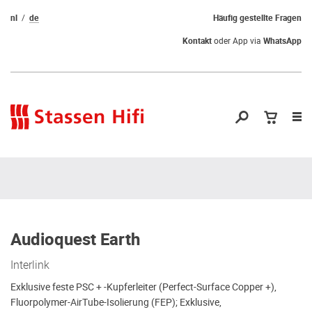
nl
de
Häufig gestellte Fragen
Kontakt
oder App via
WhatsApp
Nav
öf
Audioquest Earth
Interlink
Exklusive feste PSC + -Kupferleiter (Perfect-Surface Copper +),
Fluorpolymer-AirTube-Isolierung (FEP); Exklusive,