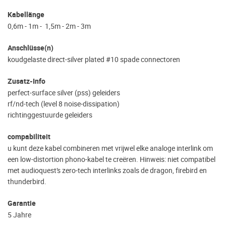
Kabellänge
0,6m - 1m - 1,5m - 2m - 3m
Anschlüsse(n)
koudgelaste direct-silver plated #10 spade connectoren
Zusatz-Info
perfect-surface silver (pss) geleiders
rf/nd-tech (level 8 noise-dissipation)
richtinggestuurde geleiders
compabiliteit
u kunt deze kabel combineren met vrijwel elke analoge interlink om
een low-distortion phono-kabel te creëren. Hinweis: niet compatibel
met audioquest’s zero-tech interlinks zoals de dragon, firebird en
thunderbird.
Garantie
5 Jahre