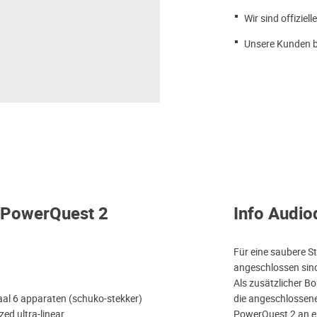
Wir sind offiziell
Unsere Kunden b
t PowerQuest 2
Info Audio
k
Für eine saubere S
angeschlossen sind
Als zusätzlicher B
aal 6 apparaten (schuko-stekker)
die angeschlossen
ed ultra-linear,
PowerQuest 2 an e