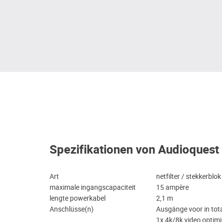
Spezifikationen von Audioques
Art
netfilter / stekkerblo
maximale ingangscapaciteit
15 ampère
lengte powerkabel
2,1 m
Anschlüsse(n)
Ausgänge voor in tot
1x 4k/8k video optimiz