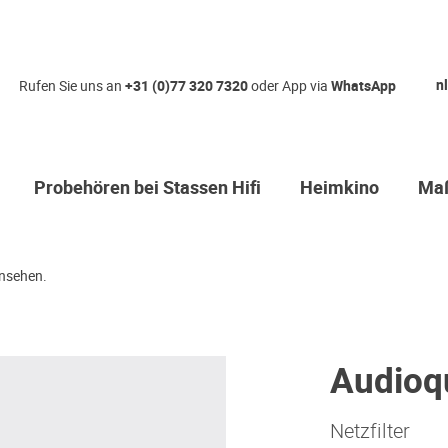
nl
Rufen Sie uns an
+31 (0)77 320 7320
oder App via
WhatsApp
Probehören bei Stassen Hifi
Heimkino
Maß
nsehen.
Audioq
Netzfilter