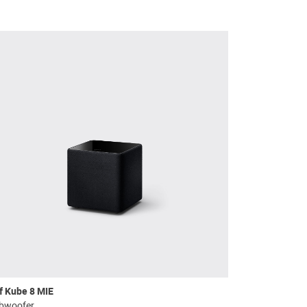
f Kube 8 MIE
Kef KC62
bwoofer
Subwoofer