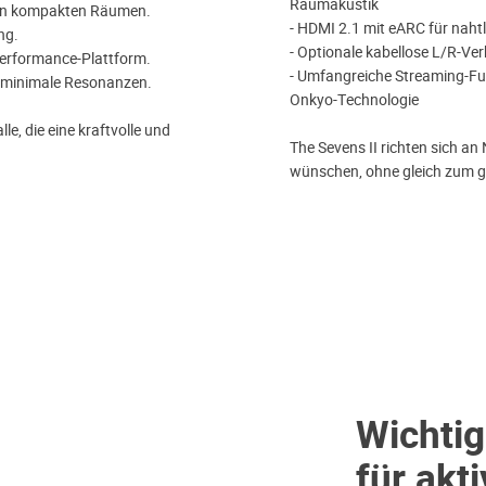
Raumakustik
 in kompakten Räumen.
- HDMI 2.1 mit eARC für naht
ng.
- Optionale kabellose L/R-Ve
erformance-Plattform.
- Umfangreiche Streaming-Fu
ür minimale Resonanzen.
Onkyo-Technologie
le, die eine kraftvolle und
The Sevens II richten sich a
wünschen, ohne gleich zum gr
Wichtig
für akt