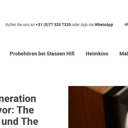
nl
Rufen Sie uns an
+31 (0)77 320 7320
oder App via
WhatsApp
Probehören bei Stassen Hifi
Heimkino
Maß
eneration
vor: The
I und The