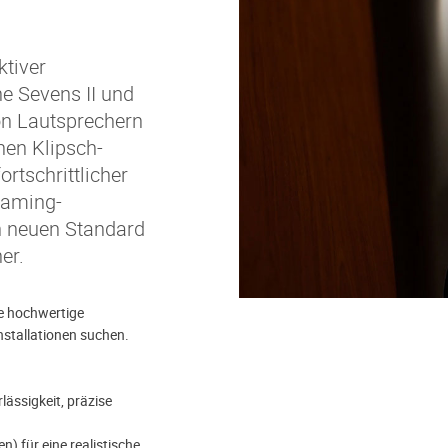
ktiver
he Sevens II und
von Lautsprechern
hen Klipsch-
rtschrittlicher
eaming-
n neuen Standard
er.
ie hochwertige
nstallationen suchen.
lässigkeit, präzise
) für eine realistische