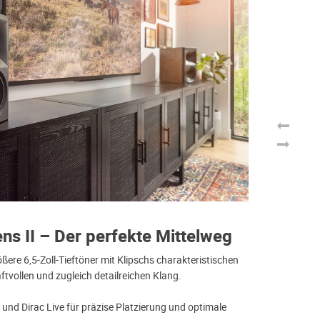
ns II – Der perfekte Mittelweg
K
m
ßere 6,5-Zoll-Tieftöner mit Klipschs charakteristischen
aftvollen und zugleich detailreichen Klang.
Th
Ti
und Dirac Live für präzise Platzierung und optimale