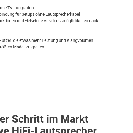
- 
lose TV-Integration
- 
rbindung für Setups ohne Lautsprecherkabel
- 
nktionen und vielseitige Anschlussmöglichkeiten dank
C
- 
n Nutzer, die etwas mehr Leistung und Klangvolumen
Mi
ößten Modell zu greifen.
ei
er Schritt im Markt
ive HiFi-Lautsprecher.