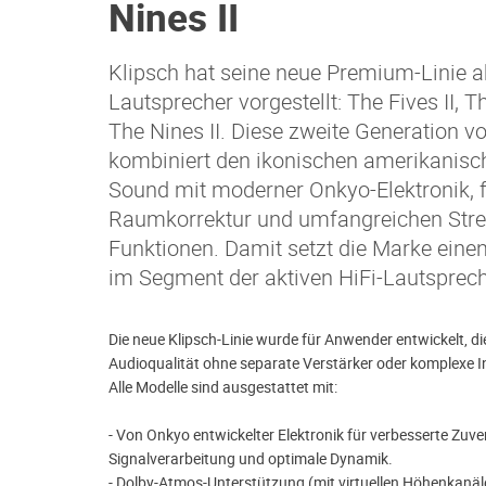
Nines II
Klipsch hat seine neue Premium-Linie a
Lautsprecher vorgestellt: The Fives II, T
The Nines II. Diese zweite Generation 
kombiniert den ikonischen amerikanisc
Sound mit moderner Onkyo-Elektronik, fo
Raumkorrektur und umfangreichen Str
Funktionen. Damit setzt die Marke eine
im Segment der aktiven HiFi-Lautsprech
Die neue Klipsch-Linie wurde für Anwender entwickelt, d
Audioqualität ohne separate Verstärker oder komplexe I
Alle Modelle sind ausgestattet mit:
- Von Onkyo entwickelter Elektronik für verbesserte Zuver
Signalverarbeitung und optimale Dynamik.
- Dolby-Atmos-Unterstützung (mit virtuellen Höhenkanälen