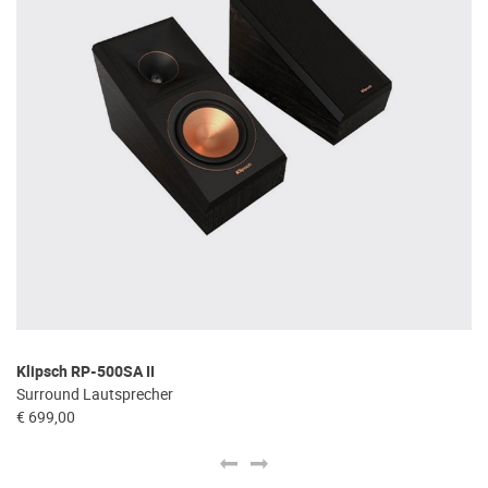
Klipsch RP-500SA II
Kl
Surround Lautsprecher
Ce
€ 699,00
€ 