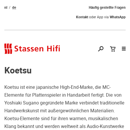
nl
de
Häufig gestellte Fragen
Kontakt
oder App via
WhatsApp
Nav
öf
Koetsu
Koetsu ist eine japanische High-End-Marke, die MC-
Elemente für Plattenspieler in Handarbeit fertigt. Die von
Qual der Wahl?
Yoshiaki Sugano gegründete Marke verbindet traditionelle
Handwerkskunst mit außergewöhnlichen Materialien.
Warum kommen Sie nicht vorbei und
Koetsu-Elemente sind für ihren warmen, musikalischen
hören erstmal Probe? Dadurch stellen
Klang bekannt und werden weltweit als Audio-Kunstwerke
Sie sicher, dass Sie die richtige Wahl