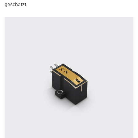
treffen.
geschätzt.
Oft werden Produkte auf Empfehlung
Dritter oder z.B. aufgrund einer Rezension
gekauft. Leider bereuen viele Menschen ihre
Entscheidung, weil ihr persönlicher
Geschmack doch anders ist als der
Geschmack desjenigen, auf den sie gehört
haben. Deshalb bieten wir Ihnen die
Möglichkeit, Ihr(e) Wunschgerät(e) ganz
ohne Zeitdruck in unserem Palazzo
Hörschloss Probe zu hören. Nutzen Sie
diese Möglichkeit!
Vereinbaren Sie einen Hörtermin.