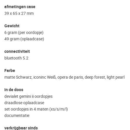
afmetingen case
39 x 65 x 27 mm
Gewicht
6 gram (per oordopje)
49 gram (oplaadcase)
connectiviteit
bluetooth 5.2
Farbe
matte Schwarz, iconinc Weiß, opera de paris, deep forest, light pearl
in de doos
devialet gemini ii oordopjes
draadlose oplaadcase
set oordopjes in 4 maten (xs/s/m/l)
documentatie
verkrijgbaar sinds