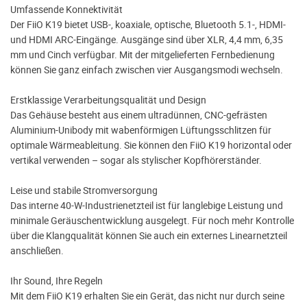
Umfassende Konnektivität
Der FiiO K19 bietet USB-, koaxiale, optische, Bluetooth 5.1-, HDMI-
und HDMI ARC-Eingänge. Ausgänge sind über XLR, 4,4 mm, 6,35
mm und Cinch verfügbar. Mit der mitgelieferten Fernbedienung
können Sie ganz einfach zwischen vier Ausgangsmodi wechseln.
Erstklassige Verarbeitungsqualität und Design
Das Gehäuse besteht aus einem ultradünnen, CNC-gefrästen
Aluminium-Unibody mit wabenförmigen Lüftungsschlitzen für
optimale Wärmeableitung. Sie können den FiiO K19 horizontal oder
vertikal verwenden – sogar als stylischer Kopfhörerständer.
Leise und stabile Stromversorgung
Das interne 40-W-Industrienetzteil ist für langlebige Leistung und
minimale Geräuschentwicklung ausgelegt. Für noch mehr Kontrolle
über die Klangqualität können Sie auch ein externes Linearnetzteil
anschließen.
Ihr Sound, Ihre Regeln
Mit dem FiiO K19 erhalten Sie ein Gerät, das nicht nur durch seine