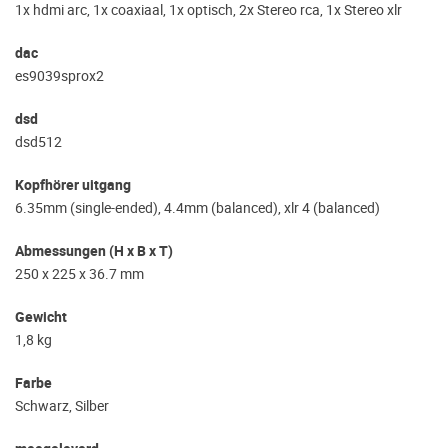
1x hdmi arc, 1x coaxiaal, 1x optisch, 2x Stereo rca, 1x Stereo xlr
dac
es9039sprox2
dsd
dsd512
Kopfhörer uitgang
6.35mm (single-ended), 4.4mm (balanced), xlr 4 (balanced)
Abmessungen (H x B x T)
250 x 225 x 36.7 mm
Gewicht
1,8 kg
Farbe
Schwarz, Silber