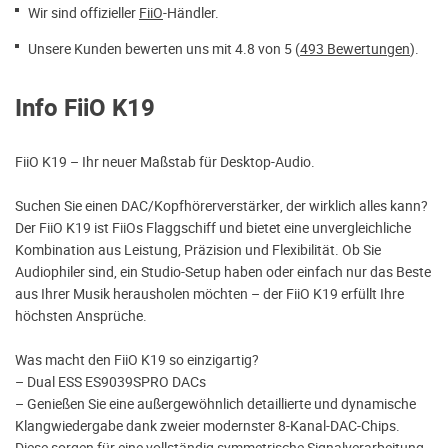
Wir sind offizieller
FiiO
-Händler.
Unsere Kunden bewerten uns mit 4.8 von 5 (
493 Bewertungen
).
Info FiiO K19
FiiO K19 – Ihr neuer Maßstab für Desktop-Audio.
Suchen Sie einen DAC/Kopfhörerverstärker, der wirklich alles kann?
Der FiiO K19 ist FiiOs Flaggschiff und bietet eine unvergleichliche
Kombination aus Leistung, Präzision und Flexibilität. Ob Sie
Audiophiler sind, ein Studio-Setup haben oder einfach nur das Beste
aus Ihrer Musik herausholen möchten – der FiiO K19 erfüllt Ihre
höchsten Ansprüche.
Was macht den FiiO K19 so einzigartig?
– Dual ESS ES9039SPRO DACs
– Genießen Sie eine außergewöhnlich detaillierte und dynamische
Klangwiedergabe dank zweier modernster 8-Kanal-DAC-Chips.
Diese sorgen für eine vollständig symmetrische Signalverarbeitung