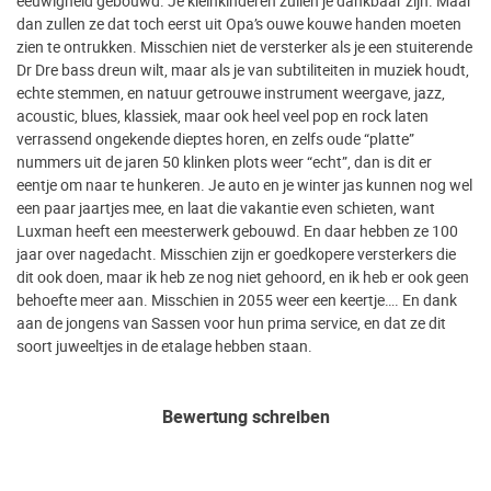
eeuwigheid gebouwd. Je kleinkinderen zullen je dankbaar zijn. Maar
dan zullen ze dat toch eerst uit Opa’s ouwe kouwe handen moeten
zien te ontrukken. Misschien niet de versterker als je een stuiterende
Dr Dre bass dreun wilt, maar als je van subtiliteiten in muziek houdt,
echte stemmen, en natuur getrouwe instrument weergave, jazz,
acoustic, blues, klassiek, maar ook heel veel pop en rock laten
verrassend ongekende dieptes horen, en zelfs oude “platte”
nummers uit de jaren 50 klinken plots weer “echt”, dan is dit er
eentje om naar te hunkeren. Je auto en je winter jas kunnen nog wel
een paar jaartjes mee, en laat die vakantie even schieten, want
Luxman heeft een meesterwerk gebouwd. En daar hebben ze 100
jaar over nagedacht. Misschien zijn er goedkopere versterkers die
dit ook doen, maar ik heb ze nog niet gehoord, en ik heb er ook geen
behoefte meer aan. Misschien in 2055 weer een keertje…. En dank
aan de jongens van Sassen voor hun prima service, en dat ze dit
soort juweeltjes in de etalage hebben staan.
Bewertung schreiben