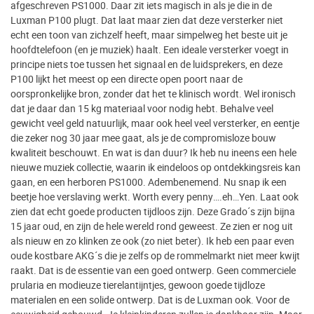
afgeschreven PS1000. Daar zit iets magisch in als je die in de
Luxman P100 plugt. Dat laat maar zien dat deze versterker niet
echt een toon van zichzelf heeft, maar simpelweg het beste uit je
hoofdtelefoon (en je muziek) haalt. Een ideale versterker voegt in
principe niets toe tussen het signaal en de luidsprekers, en deze
P100 lijkt het meest op een directe open poort naar de
oorspronkelijke bron, zonder dat het te klinisch wordt. Wel ironisch
dat je daar dan 15 kg materiaal voor nodig hebt. Behalve veel
gewicht veel geld natuurlijk, maar ook heel veel versterker, en eentje
die zeker nog 30 jaar mee gaat, als je de compromisloze bouw
kwaliteit beschouwt. En wat is dan duur? Ik heb nu ineens een hele
nieuwe muziek collectie, waarin ik eindeloos op ontdekkingsreis kan
gaan, en een herboren PS1000. Adembenemend. Nu snap ik een
beetje hoe verslaving werkt. Worth every penny….eh…Yen. Laat ook
zien dat echt goede producten tijdloos zijn. Deze Grado´s zijn bijna
15 jaar oud, en zijn de hele wereld rond geweest. Ze zien er nog uit
als nieuw en zo klinken ze ook (zo niet beter). Ik heb een paar even
oude kostbare AKG´s die je zelfs op de rommelmarkt niet meer kwijt
raakt. Dat is de essentie van een goed ontwerp. Geen commerciele
prularia en modieuze tierelantijntjes, gewoon goede tijdloze
materialen en een solide ontwerp. Dat is de Luxman ook. Voor de