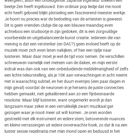
weergeeft, alsof een ondeugende Japanse ingenieur stiekem een
beetje Zen heeft ingebouwd. Een ordinair pop liedje dat me nooit
echt heeft geboeid blijkt plotseling een fascinerend meester werkje.
Je hoort nu precies wat de bedoeling van de artiesten is geweest.
Dit is geen vrienden clubje die op een blauwe maandag even
achteloos een studiootje in zijn gedoken, dit is een zorgvuldige
voorbereide en uitgebalanceerde kunst creatie. Iedereen die van
mening is dat een versterker (en DAC?) geen invloed heeft op de
muziek moet zich even laten nakijken, of hier een tijdje naar
luisteren. Maar daar moet je wel de tijd voor nemen. De verschillen
schreeuwen namelijk niet meteen van de daken, en mijn eerste
indruk was dan ook van een onbeduidende middelmatigheid of zelfs
een lichte teleurstelling, als je 10K aan verwachtingen in acht neemt.
Het is waarachtig subtiel, en het duurt eventjes (een paar dagen in
mijn geval) voordat de neuronen in je hersens de juiste connecties
hebben gemaakt, niet gekalibreerd aan zo een fijnbesnaarde
resolutie. Maar blijf luisteren, want ongemerkt wordt je dan
langzaam maar zeker in een verrukkelijk zwart muzikaal gat
gezogen waar je nooit meer uit wilt komen. Je oren worden
gestreeld met elk instrument en iedere stem, betoverende nuances
en kleine verrassingen uit iedere onverwachte hoek, zo dat ik na een
luister sessie regelmatig met mijn mond open en beduusd in het