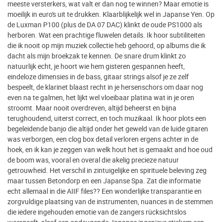
meeste versterkers, wat valt er dan nog te winnen? Maar emotie is
moeilijk in euro’s uit te drukken. Klaarblijkelijk wel in Japanse Yen. Op
de Luxman P100 (plus de DA 07 DAC) klinkt de oude PS1000 als
herboren. Wat een prachtige fluwelen details. Ik hoor subtiliteiten
die ik nooit op mijn muziek collectie heb gehoord, op albums die ik
dacht als mijn broekzak te kennen. De snare drum klinkt zo
natuurlijk echt, je hoort wie hem gisteren gespannen heeft,
eindeloze dimensies in de bass, gitaar strings alsof je ze zelf
bespeelt, de klarinet blaast recht in je hersenschors om daar nog
even na te galmen, het lijkt wel vloeibaar platina wat in je oren
stroomt. Maar nooit overdreven, altijd beheerst en bijna
terughoudend, uiterst correct, en toch muzikaal. Ik hoor plots een
begeleidende banjo die altijd onder het geweld van de luide gitaren
was verborgen, een clog box detail verloren ergens achter in de
hoek, en ik kan je zeggen van welk hout het is gemaakt and hoe oud
de boom was, vooral en overal die akelig precieze natuur
getrouwheid. Het verschil in zintuigelijke en spirituele beleving zeg
maar tussen Betondorp en een Japanse Spa. Zat die informatie
echt allemaal in die AIIF files?? Een wonderlijke transparantie en
zorgvuldige plaatsing van de instrumenten, nuances in de stemmen
die iedere ingehouden emotie van de zangers rücksichtslos