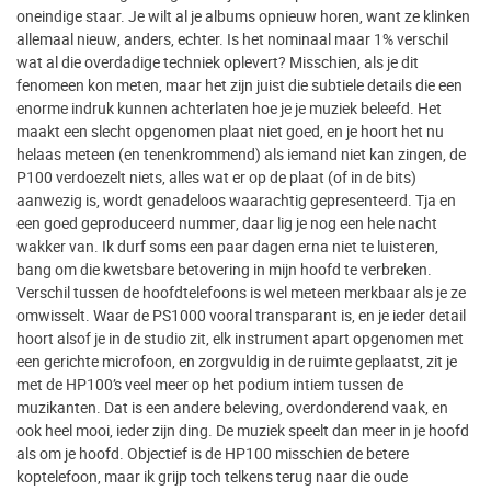
oneindige staar. Je wilt al je albums opnieuw horen, want ze klinken
allemaal nieuw, anders, echter. Is het nominaal maar 1% verschil
wat al die overdadige techniek oplevert? Misschien, als je dit
fenomeen kon meten, maar het zijn juist die subtiele details die een
enorme indruk kunnen achterlaten hoe je je muziek beleefd. Het
maakt een slecht opgenomen plaat niet goed, en je hoort het nu
helaas meteen (en tenenkrommend) als iemand niet kan zingen, de
P100 verdoezelt niets, alles wat er op de plaat (of in de bits)
aanwezig is, wordt genadeloos waarachtig gepresenteerd. Tja en
een goed geproduceerd nummer, daar lig je nog een hele nacht
wakker van. Ik durf soms een paar dagen erna niet te luisteren,
bang om die kwetsbare betovering in mijn hoofd te verbreken.
Verschil tussen de hoofdtelefoons is wel meteen merkbaar als je ze
omwisselt. Waar de PS1000 vooral transparant is, en je ieder detail
hoort alsof je in de studio zit, elk instrument apart opgenomen met
een gerichte microfoon, en zorgvuldig in de ruimte geplaatst, zit je
met de HP100’s veel meer op het podium intiem tussen de
muzikanten. Dat is een andere beleving, overdonderend vaak, en
ook heel mooi, ieder zijn ding. De muziek speelt dan meer in je hoofd
als om je hoofd. Objectief is de HP100 misschien de betere
koptelefoon, maar ik grijp toch telkens terug naar die oude