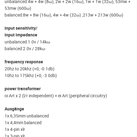
unbalanced:4w + 4w (8ω), 2w + 2w (16ω), 1w + 1w (32ω), 53mw +
53mw (600ω)
balanced:8w + 8w (16ω), 4w + 4w (32ω) ,213w + 213w (600ω)
input sensitivity/
input impedance
unbalanced:1.0v / 14kω
balanced:2.0v / 28kω
frequency response
20hz to 20khz (+0, -0.1db)
10hz to 175khz (+0, -3.0db)
power transformer
oi Art x 2 (l/r independent) + ei Art (peripheral circuitry)
Ausgänge
1x 6,35mm unbalanced
1x 4,4mm balanced
1x 4-pin xlr
1x 3-pin xlr