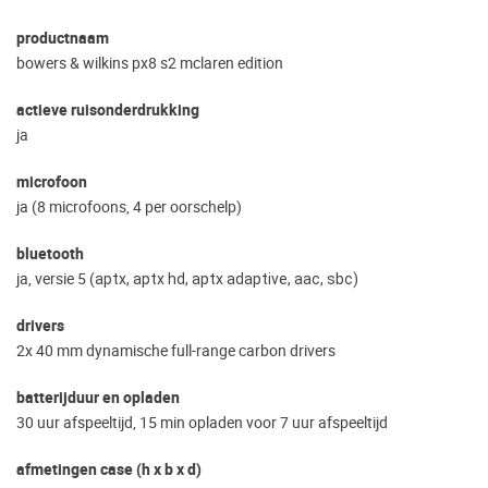
productnaam
bowers & wilkins px8 s2 mclaren edition
actieve ruisonderdrukking
ja
microfoon
ja (8 microfoons, 4 per oorschelp)
bluetooth
ja, versie 5 (
aptx, aptx hd, aptx adaptive, aac, sbc)
drivers
2x 40 mm dynamische full-range carbon drivers
batterijduur en opladen
30 uur afspeeltijd, 15 min opladen voor 7 uur afspeeltijd
afmetingen case (h x b x d)