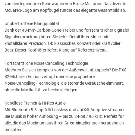
von den legendären Rennwagen von Bruce McLaren. Das dezente
McLaren‑Logo am Kopfbügel rundet das elegante Gesamtbild ab.
Unübertroffene Klangqualität
Dank der 40‑mm‑Carbon‑Cone‑Treiber und fortschrittlicher digitaler
Signalverarbeitung hören Sie jedes Detail Ihrer Musik mit
kristallklarer Präzision. Ob klassisches Konzert oder kraftvoller
Beat: Dieser Kopfhörer liefert Klang auf Referenzniveau.
Fortschrittliche Noise Cancelling Technologie
Möchten Sie sich komplett von der Außenwelt abkapseln? Die PX8
S2 McLaren Edition verfügt über eine proprietäre
Noise‑Cancelling‑Technologie, die störende Geräusche eliminiert,
ohne die Musikalität zu beeinträchtigen.
Kabellose Freiheit & Hi‑Res Audio
Mit Bluetooth 5.3, aptX® Lossless und aptX® Adaptive streamen
Sie Musik in hoher Auflösung – bis zu 24‑bit / 96 kHz. Perfekt für
alle, die das Maximum aus ihren Streamingdiensten herausholen
möchten.