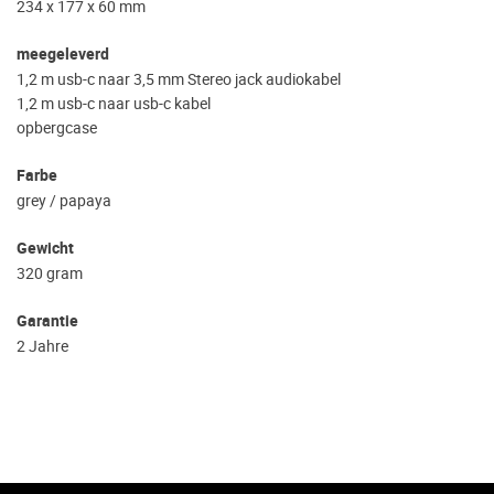
234 x 177 x 60 mm
meegeleverd
1,2 m usb-c naar 3,5 mm Stereo jack audiokabel
1,2 m usb-c naar usb-c kabel
opbergcase
Farbe
grey / papaya
Gewicht
320 gram
Garantie
2 Jahre