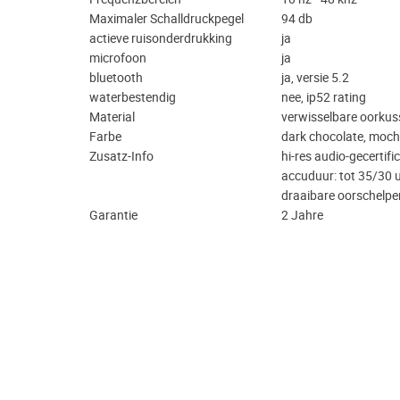
Maximaler Schalldruckpegel
94 db
actieve ruisonderdrukking
ja
microfoon
ja
bluetooth
ja, versie 5.2
waterbestendig
nee, ip52 rating
Material
verwisselbare oorkus
Farbe
dark chocolate, moch
Zusatz-Info
hi-res audio-gecertifi
accuduur: tot 35/30 u
draaibare oorschelp
Garantie
2 Jahre