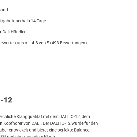
sand.
kgabe innerhalb 14 Tage.
er
Dali
-Händler.
ewerten uns mit 4.8 von 5 (
493 Bewertungen
).
O-12
leichliche Klangqualität mit dem DALI IO-12, dem
n Kopfhörer von DALI. Der DALI IO-12 wurde für den
ber entwickelt und bietet eine perfekte Balance
Stil und überragendem Klang.