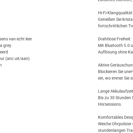
Hi-Fi-Klangqualität
Genießen Sie krista
fortschrittlichen T
sens van echt leer
Drahtlose Freiheit:
a grey
Mit Bluetooth 5.0 
ceerd
Auflösung ohne Ka
ur (anc uit/aan)
en
Aktive Geräuschun
Blockieren Sie une
ein, wo immer Sie s
Lange Akkulaufzeit
Bis zu 30 Stunden S
Hörsessions.
Komfortables Desi
Weiche Ohrpolster 
stundenlangen Tra