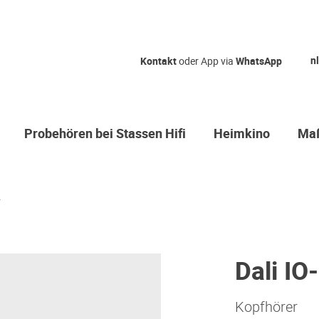
nl
Kontakt
oder App via
WhatsApp
Probehören bei Stassen Hifi
Heimkino
Maß
.
Dali IO
Kopfhörer