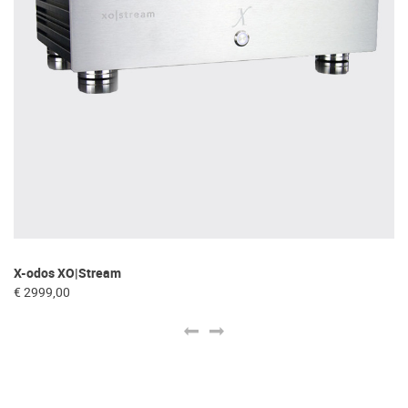
X-odos XO|Stream
Se
€ 2999,00
€ 