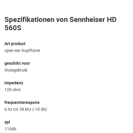
Spezifikationen von Sennheiser HD
560S
Art product
open-ear Kopfhörer
geschikt voor
thuisgebruik
impedanz
120 ohm
frequentierespons
6 hz tot 38 khz (-10 db)
spl
110db