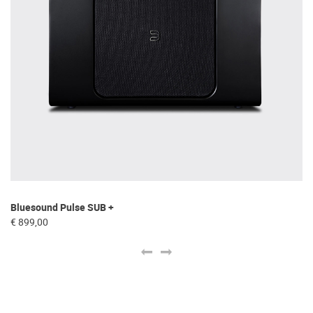
Bl
Bluesound Pulse SUB +
€ 
€ 899,00