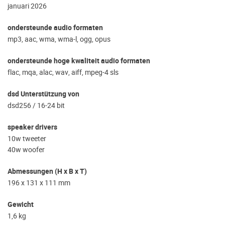
januari 2026
ondersteunde audio formaten
mp3, aac, wma, wma-l, ogg, opus
ondersteunde hoge kwaliteit audio formaten
flac, mqa, alac, wav, aiff, mpeg-4 sls
dsd Unterstützung von
dsd256 / 16-24 bit
speaker drivers
10w tweeter
40w woofer
Abmessungen (H x B x T)
196 x 131 x 111 mm
Gewicht
1,6 kg