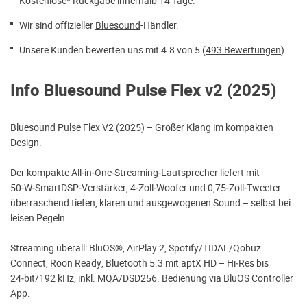
Kostenlose
* Rückgabe innerhalb 14 Tage.
Wir sind offizieller
Bluesound
-Händler.
Unsere Kunden bewerten uns mit 4.8 von 5 (
493 Bewertungen
).
Info Bluesound Pulse Flex v2 (2025)
Bluesound Pulse Flex V2 (2025) – Großer Klang im kompakten
Design.
Der kompakte All‑in‑One‑Streaming‑Lautsprecher liefert mit
50‑W‑SmartDSP‑Verstärker, 4‑Zoll‑Woofer und 0,75‑Zoll‑Tweeter
überraschend tiefen, klaren und ausgewogenen Sound – selbst bei
leisen Pegeln.
Streaming überall: BluOS®, AirPlay 2, Spotify/TIDAL/Qobuz
Connect, Roon Ready, Bluetooth 5.3 mit aptX HD – Hi‑Res bis
24‑bit/192 kHz, inkl. MQA/DSD256. Bedienung via BluOS Controller
App.