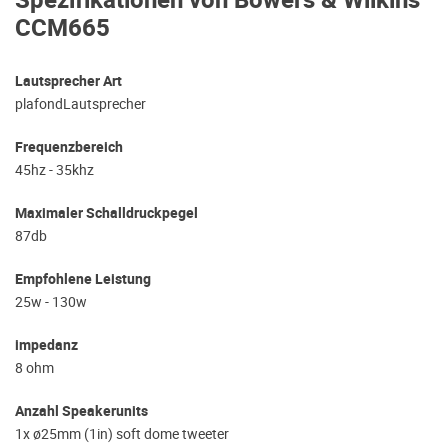
Spezifikationen von Bowers & Wilkins
CCM665
Lautsprecher Art
plafondLautsprecher
Frequenzbereich
45hz - 35khz
Maximaler Schalldruckpegel
87db
Empfohlene Leistung
25w - 130w
impedanz
8 ohm
Anzahl Speakerunits
1x ø25mm (1in) soft dome tweeter