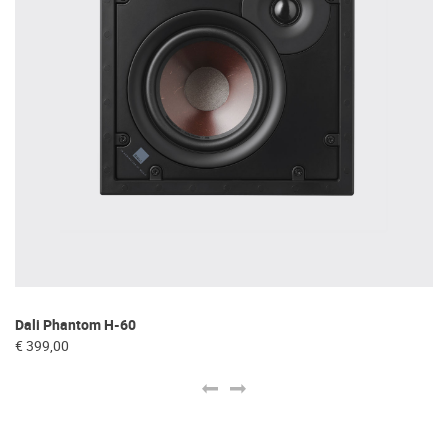
Dali Phantom H-60
Da
€ 399,00
€ 