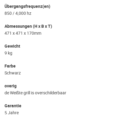
Übergangsfrequenz(en)
850 / 4,000 hz
Abmessungen (H x B x T)
471 x 471 x 170mm
Gewicht
9 kg
Farbe
Schwarz
overig
de Weißte grill is overschilderbaar
Garantie
5 Jahre