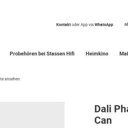
nl
Kontakt
oder App via
WhatsApp
Probehören bei Stassen Hifi
Heimkino
Maß
te ansehen.
Dali P
Can