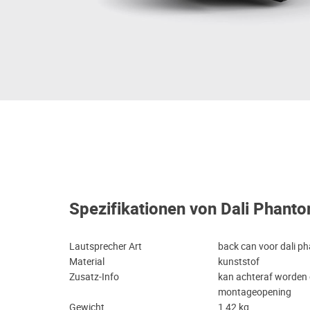
Spezifikationen von Dali Phant
Lautsprecher Art
back can voor dali p
Material
kunststof
Zusatz-Info
kan achteraf worden g
montageopening
Gewicht
1,42 kg