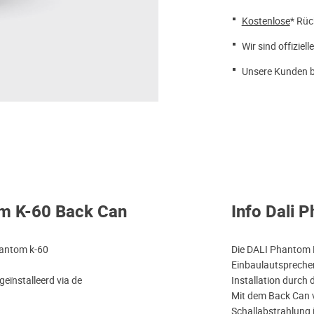
Kostenlose
* Rüc
Wir sind offiziell
Unsere Kunden b
om K-60 Back Can
Info Dali 
hantom k-60
Die DALI Phantom K
Einbaulautsprecher
eïnstalleerd via de
Installation durch
Mit dem Back Can v
Schallabstrahlung 