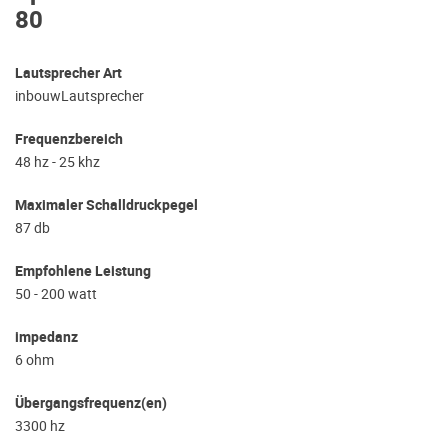
80
Lautsprecher Art
inbouwLautsprecher
Frequenzbereich
48 hz - 25 khz
Maximaler Schalldruckpegel
87 db
Empfohlene Leistung
50 - 200 watt
impedanz
6 ohm
Übergangsfrequenz(en)
3300 hz