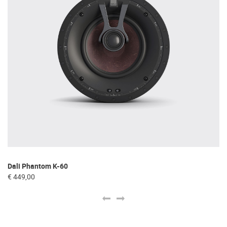
Dali Phantom K-60
Da
€ 449,00
€ 