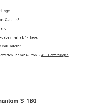
rktage
hre Garantie!
sand.
kgabe innerhalb 14 Tage.
er
Dali
-Händler.
ewerten uns mit 4.8 von 5 (
493 Bewertungen
).
Phantom S-180