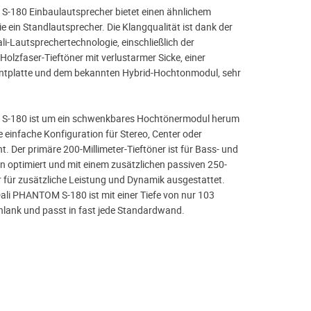
S-180 Einbaulautsprecher bietet einen ähnlichem
 ein Standlautsprecher. Die Klangqualität ist dank der
i-Lautsprechertechnologie, einschließlich der
Holzfaser-Tieftöner mit verlustarmer Sicke, einer
tplatte und dem bekannten Hybrid-Hochtonmodul, sehr
S-180 ist um ein schwenkbares Hochtönermodul herum
 einfache Konfiguration für Stereo, Center oder
. Der primäre 200-Millimeter-Tieftöner ist für Bass- und
n optimiert und mit einem zusätzlichen passiven 250-
r für zusätzliche Leistung und Dynamik ausgestattet.
li PHANTOM S-180 ist mit einer Tiefe von nur 103
chlank und passt in fast jede Standardwand.