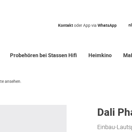
nl
Kontakt
oder App via
WhatsApp
Probehören bei Stassen Hifi
Heimkino
Maß
te ansehen.
Dali P
Einbau-Lauts