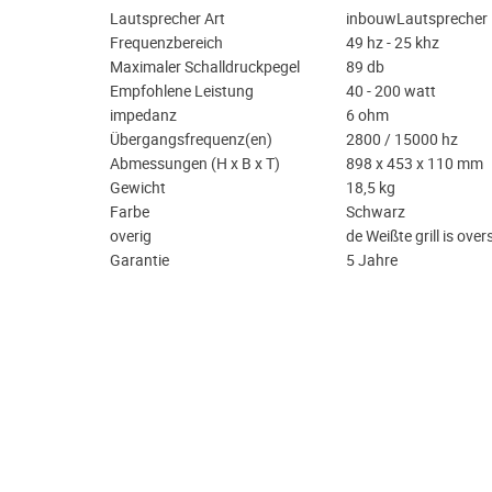
Lautsprecher Art
inbouwLautsprecher
Frequenzbereich
49 hz - 25 khz
Maximaler Schalldruckpegel
89 db
Empfohlene Leistung
40 - 200 watt
impedanz
6 ohm
Übergangsfrequenz(en)
2800 / 15000 hz
Abmessungen (H x B x T)
898 x 453 x 110 mm
Gewicht
18,5 kg
Farbe
Schwarz
overig
de Weißte grill is ove
Garantie
5 Jahre