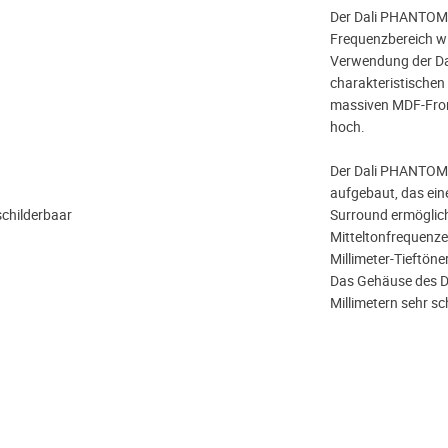
Der Dali PHANTOM 
Frequenzbereich wie
Verwendung der Dal
charakteristischen 
massiven MDF-Fron
hoch.
Der Dali PHANTOM 
aufgebaut, das eine
rschilderbaar
Surround ermöglicht
Mitteltonfrequenze
Millimeter-Tieftöne
Das Gehäuse des Da
Millimetern sehr s