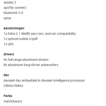
airplay 2
spotfiy connect
bluetooth 5.0
upnp
aansluitingen
1x hdmi 2.1 Weißh earc/arc, and cec compatibility
1x optical toslink s/pdif
1x rj45
drivers
9x full-range aluminium drivers
8x aluminium long-throw subwoofers
dac
devialet dac embedded in devialet intelligence processor
24bits/96khz
Farbe
matSchwarz