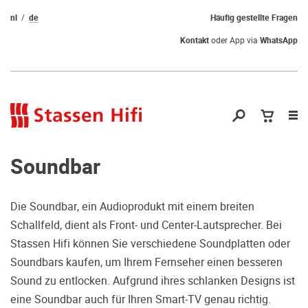
nl
de
Häufig gestellte Fragen
Kontakt
oder App via
WhatsApp
Nav
öf
Soundbar
Die Soundbar, ein Audioprodukt mit einem breiten
Schallfeld, dient als Front- und Center-Lautsprecher. Bei
Qual der Wahl?
Stassen Hifi können Sie verschiedene Soundplatten oder
Soundbars kaufen, um Ihrem Fernseher einen besseren
Warum kommen Sie nicht vorbei und
Sound zu entlocken. Aufgrund ihres schlanken Designs ist
hören erstmal Probe? Dadurch stellen
eine Soundbar auch für Ihren Smart-TV genau richtig.
Sie sicher, dass Sie die richtige Wahl