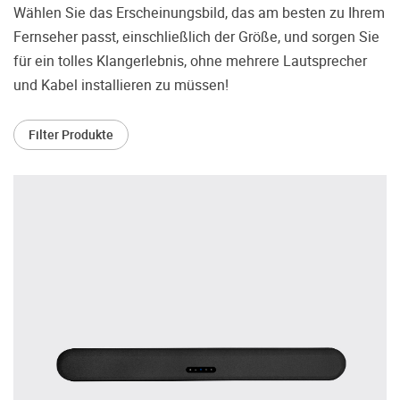
treffen.
Wählen Sie das Erscheinungsbild, das am besten zu Ihrem
Fernseher passt, einschließlich der Größe, und sorgen Sie
Oft werden Produkte auf Empfehlung
Dritter oder z.B. aufgrund einer Rezension
für ein tolles Klangerlebnis, ohne mehrere Lautsprecher
gekauft. Leider bereuen viele Menschen ihre
und Kabel installieren zu müssen!
Entscheidung, weil ihr persönlicher
Geschmack doch anders ist als der
Filter Produkte
Geschmack desjenigen, auf den sie gehört
haben. Deshalb bieten wir Ihnen die
Möglichkeit, Ihr(e) Wunschgerät(e) ganz
ohne Zeitdruck in unserem Palazzo
Hörschloss Probe zu hören. Nutzen Sie
diese Möglichkeit!
Vereinbaren Sie einen Hörtermin.