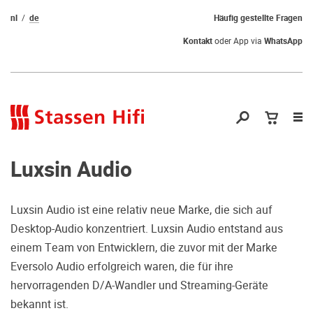
nl
de
Häufig gestellte Fragen
Kontakt
oder App via
WhatsApp
Nav
öf
Luxsin Audio
Luxsin Audio ist eine relativ neue Marke, die sich auf
Desktop-Audio konzentriert. Luxsin Audio entstand aus
Qual der Wahl?
einem Team von Entwicklern, die zuvor mit der Marke
Eversolo Audio erfolgreich waren, die für ihre
Warum kommen Sie nicht vorbei und
hervorragenden D/A-Wandler und Streaming-Geräte
hören erstmal Probe? Dadurch stellen
bekannt ist.
Sie sicher, dass Sie die richtige Wahl