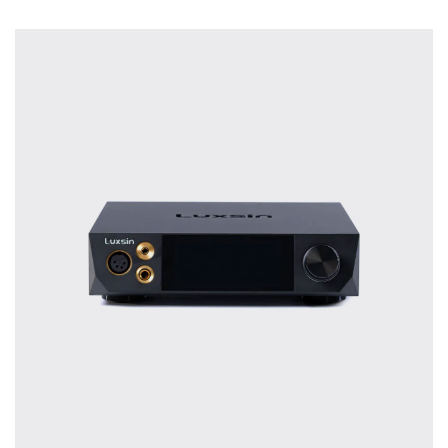
treffen.
Oft werden Produkte auf Empfehlung
Dritter oder z.B. aufgrund einer Rezension
gekauft. Leider bereuen viele Menschen ihre
Entscheidung, weil ihr persönlicher
Geschmack doch anders ist als der
Geschmack desjenigen, auf den sie gehört
haben. Deshalb bieten wir Ihnen die
Möglichkeit, Ihr(e) Wunschgerät(e) ganz
ohne Zeitdruck in unserem Palazzo
Hörschloss Probe zu hören. Nutzen Sie
diese Möglichkeit!
Vereinbaren Sie einen Hörtermin.