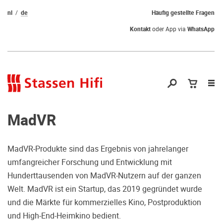
nl
de
Häufig gestellte Fragen
Kontakt
oder App via
WhatsApp
Nav
öf
MadVR
MadVR-Produkte sind das Ergebnis von jahrelanger
umfangreicher Forschung und Entwicklung mit
Qual der Wahl?
Hunderttausenden von MadVR-Nutzern auf der ganzen
Welt. MadVR ist ein Startup, das 2019 gegründet wurde
Warum kommen Sie nicht vorbei und
und die Märkte für kommerzielles Kino, Postproduktion
hören erstmal Probe? Dadurch stellen
und High-End-Heimkino bedient.
Sie sicher, dass Sie die richtige Wahl