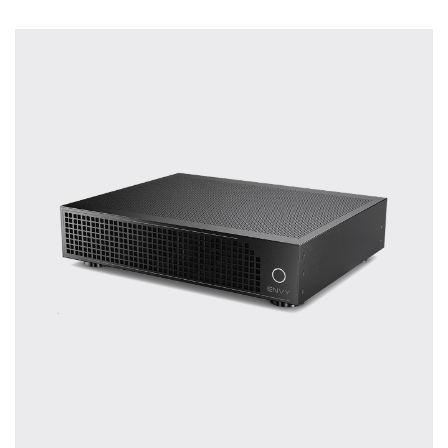
treffen.
Oft werden Produkte auf Empfehlung
Dritter oder z.B. aufgrund einer Rezension
gekauft. Leider bereuen viele Menschen ihre
Entscheidung, weil ihr persönlicher
Geschmack doch anders ist als der
Geschmack desjenigen, auf den sie gehört
haben. Deshalb bieten wir Ihnen die
Möglichkeit, Ihr(e) Wunschgerät(e) ganz
ohne Zeitdruck in unserem Palazzo
Hörschloss Probe zu hören. Nutzen Sie
diese Möglichkeit!
Vereinbaren Sie einen Hörtermin.