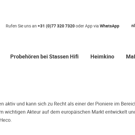
Qual der Wah
nl
Rufen Sie uns an
+31 (0)77 320 7320
oder App via
WhatsApp
Warum kommen Sie nicht
hören erstmal Probe? Da
Sie sicher, dass Sie die r
Probehören bei Stassen Hifi
Heimkino
Maß
treffen.
Oft werden Produkte auf Empfehlung
einer Rezension gekauft. Leider be
Entscheidung, weil ihr persönliche
der Geschmack desjenigen, auf den
bieten wir Ihnen die Möglichkeit, I
n aktiv und kann sich zu Recht als einer der Pioniere im Berei
Zeitdruck in unserem Palazzo Hörs
 wichtigen Akteur auf dem europäischen Markt entwickelt und 
Sie diese Möglichkeit!
Heco.
Vereinbaren Sie einen Hörter