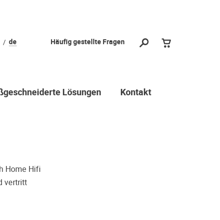
l?
de
Häufig gestellte Fragen
 vorbei und
durch stellen
ichtige Wahl
geschneiderte Lösungen
Kontakt
 Dritter oder z.B. aufgrund
reuen viele Menschen ihre
r Geschmack doch anders ist als
 sie gehört haben. Deshalb
hr(e) Wunschgerät(e) ganz ohne
ch Home Hifi
chloss Probe zu hören. Nutzen
vertritt
min.