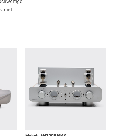
hochwertige
s- und
Melody AN300B MAX