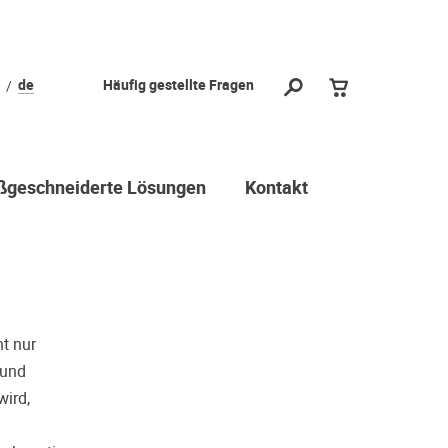
l?
de
Häufig gestellte Fragen
 vorbei und
durch stellen
ichtige Wahl
geschneiderte Lösungen
Kontakt
 Dritter oder z.B. aufgrund
reuen viele Menschen ihre
r Geschmack doch anders ist als
 sie gehört haben. Deshalb
hr(e) Wunschgerät(e) ganz ohne
t nur
chloss Probe zu hören. Nutzen
 und
wird,
min.