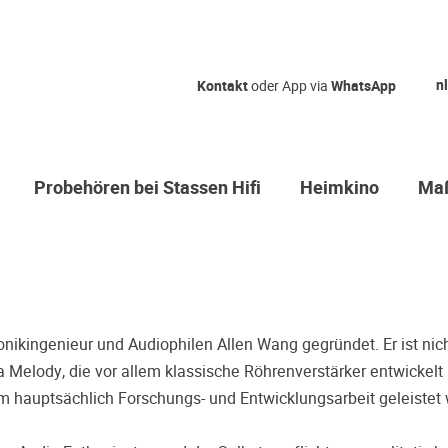
Qual der Wah
nl
Kontakt
oder App via
WhatsApp
Warum kommen Sie nicht
hören erstmal Probe? Da
Sie sicher, dass Sie die r
Probehören bei Stassen Hifi
Heimkino
Maß
treffen.
Oft werden Produkte auf Empfehlung
einer Rezension gekauft. Leider be
Entscheidung, weil ihr persönliche
der Geschmack desjenigen, auf den
bieten wir Ihnen die Möglichkeit, I
nikingenieur und Audiophilen Allen Wang gegründet. Er ist nich
Zeitdruck in unserem Palazzo Hörs
 Melody, die vor allem klassische Röhrenverstärker entwickelt
Sie diese Möglichkeit!
m hauptsächlich Forschungs- und Entwicklungsarbeit geleistet 
Vereinbaren Sie einen Hörter