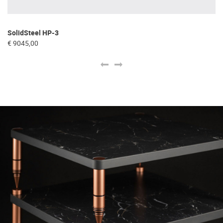
SolidSteel HP-3
So
€ 9045,00
€ 