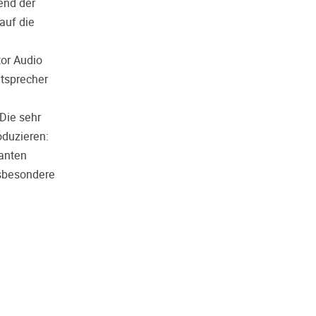
end der
 auf die
or Audio
utsprecher
Die sehr
oduzieren:
anten
nsbesondere