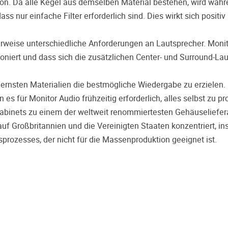
ion. Da alle Kegel aus demselben Material bestehen, wird währ
ss nur einfache Filter erforderlich sind. Dies wirkt sich positiv
rweise unterschiedliche Anforderungen an Lautsprecher. Monit
tioniert und dass sich die zusätzlichen Center- und Surround-La
dernsten Materialien die bestmögliche Wiedergabe zu erzielen. 
s für Monitor Audio frühzeitig erforderlich, alles selbst zu pr
binets zu einem der weltweit renommiertesten Gehäuseliefer
uf Großbritannien und die Vereinigten Staaten konzentriert, i
rozesses, der nicht für die Massenproduktion geeignet ist.