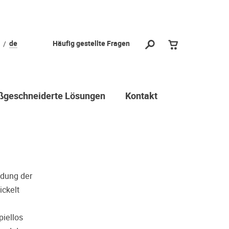
l?
de
Häufig gestellte Fragen
 vorbei und
durch stellen
ichtige Wahl
geschneiderte Lösungen
Kontakt
 Dritter oder z.B. aufgrund
reuen viele Menschen ihre
r Geschmack doch anders ist als
 sie gehört haben. Deshalb
hr(e) Wunschgerät(e) ganz ohne
ndung der
chloss Probe zu hören. Nutzen
ckelt
piellos
min.