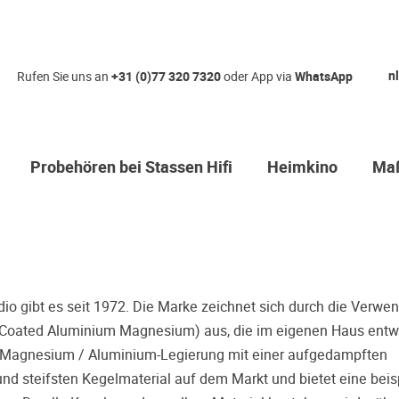
Qual der Wah
nl
Rufen Sie uns an
+31 (0)77 320 7320
oder App via
WhatsApp
Warum kommen Sie nicht
hören erstmal Probe? Da
Sie sicher, dass Sie die r
Probehören bei Stassen Hifi
Heimkino
Maß
treffen.
Oft werden Produkte auf Empfehlung
einer Rezension gekauft. Leider be
Entscheidung, weil ihr persönliche
der Geschmack desjenigen, auf den
bieten wir Ihnen die Möglichkeit, I
o gibt es seit 1972. Die Marke zeichnet sich durch die Verwe
Zeitdruck in unserem Palazzo Hörs
 Coated Aluminium Magnesium) aus, die im eigenen Haus entwi
Sie diese Möglichkeit!
n Magnesium / Aluminium-Legierung mit einer aufgedampften
nd steifsten Kegelmaterial auf dem Markt und bietet eine beis
Vereinbaren Sie einen Hörter