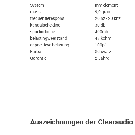
System
mm element
massa
9,0 gram
frequentierespons
20 hz - 20 khz
kanaalscheiding
30 db
spoelinductie
400mh
belastingweerstand
47 kohm
capacitieve belasting
100pf
Farbe
Schwarz
Garantie
2 Jahre
Auszeichnungen der Clearaudio