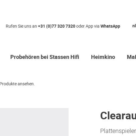
nl
Rufen Sie uns an
+31 (0)77 320 7320
oder App via
WhatsApp
Probehören bei Stassen Hifi
Heimkino
Maß
Produkte ansehen.
Cleara
Plattenspiele