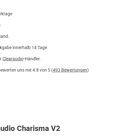
rktage
.
sand.
kgabe innerhalb 14 Tage.
er
Clearaudio
-Händler.
ewerten uns mit 4.8 von 5 (
493 Bewertungen
).
audio Charisma V2