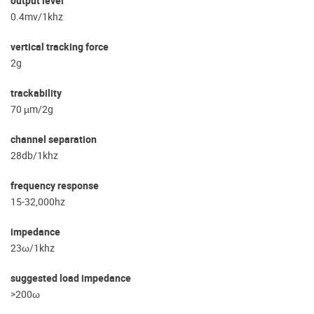
output level
0.4mv/1khz
vertical tracking force
2g
trackability
70 µm/2g
channel separation
28db/1khz
frequency response
15-32,000hz
impedance
23ω/1khz
suggested load impedance
>200ω