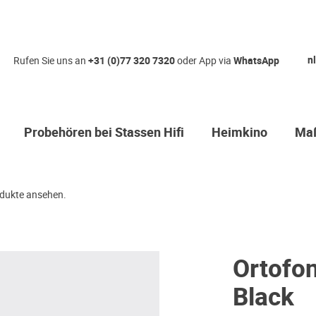
nl
Rufen Sie uns an
+31 (0)77 320 7320
oder App via
WhatsApp
Probehören bei Stassen Hifi
Heimkino
Maß
dukte ansehen.
Ortofo
Black