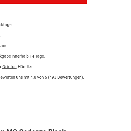
rktage
.
sand.
kgabe innerhalb 14 Tage.
er
Ortofon
-Händler.
ewerten uns mit 4.8 von 5 (
493 Bewertungen
).