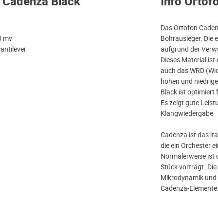
C Cadenza Black
Info Ortof
Das Ortofon Caden
,3 mv
Bohrausleger. Die 
antilever
aufgrund der Verw
Dieses Material ist
auch das WRD (Wid
hohen und niedrige
Black ist optimiert
Es zeigt gute Leist
Klangwiedergabe.
Cadenza ist das ita
die ein Orchester e
Normalerweise ist 
Stück vorträgt. Die
Mikrodynamik und A
Cadenza-Elemente