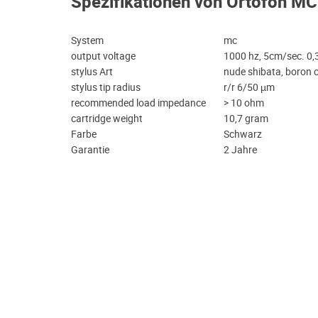
Spezifikationen von Ortofon M
System
mc
output voltage
1000 hz, 5cm/sec. 0
stylus Art
nude shibata, boron c
stylus tip radius
r/r 6/50 µm
recommended load impedance
> 10 ohm
cartridge weight
10,7 gram
Farbe
Schwarz
Garantie
2 Jahre