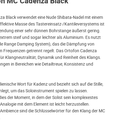
on MC Cadenza Black
za Black verwendet eine Nude Shibata-Nadel mit einem
effektive Masse des Tastereinsatz-/Kantileversystems ist
endung einer sehr dünnen Bohrstange äußerst gering.
 extrem steif und sogar leichter als Aluminium. Es nutzt
e Range Damping System), das die Dämpfung von
n Frequenzen getrennt regelt. Das Ortofon Cadenza
 für Klangneutralität, Dynamik und Reinheit des Klangs.
ungen in Bereichen wie Detailtreue, Konsistenz und
lienische Wort für Kadenz und bezieht sich auf die Stille,
inlegt, um das Soloinstrument spielen zu lassen.
dies der Moment, in dem der Solist sein komplexestes
 Analogie mit dem Element ist leicht herzustellen.
mbience sind die Schlüsselwörter für den Klang der MC
.