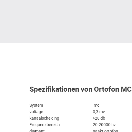
Spezifikationen von Ortofon MC
System
mc
voltage
0,3 mv
kanaalscheiding
>28 db
Frequenzbereich
20-20000 hz
diamant
naakt ortofon