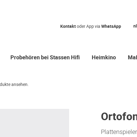
nl
Kontakt
oder App via
WhatsApp
Probehören bei Stassen Hifi
Heimkino
Maß
dukte ansehen.
Ortofo
Plattenspiele