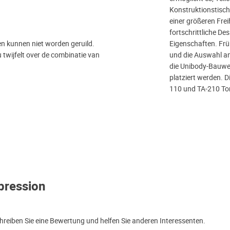
Konstruktionstisch 
einer größeren Fre
fortschrittliche De
en kunnen niet worden geruild.
Eigenschaften. Frü
 twijfelt over de combinatie van
und die Auswahl an
die Unibody-Bauwei
platziert werden. D
110 und TA-210 To
pression
reiben Sie eine Bewertung und helfen Sie anderen Interessenten.