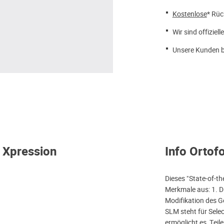
Kostenlose
* Rüc
Wir sind offiziell
Unsere Kunden b
 Xpression
Info Ortof
Dieses "State-of-th
Merkmale aus: 1. D
Modifikation des G
SLM steht für Sele
ermöglicht es, Teil