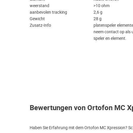
weerstand
>10 ohm
aanbevolen tracking
2,6 g
Gewicht
28 g
Zusatz-Info
platenspeler element
neem contact op als u
speler en element.
Bewertungen von Ortofon MC X
Haben Sie Erfahrung mit dem Ortofon MC Xpression? Sch