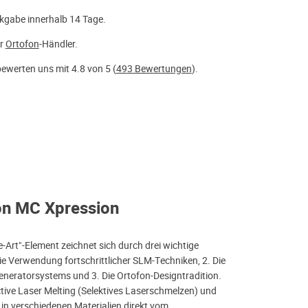
kgabe innerhalb 14 Tage.
er
Ortofon
-Händler.
ewerten uns mit 4.8 von 5 (
493 Bewertungen
).
on MC Xpression
e-Art"-Element zeichnet sich durch drei wichtige
ie Verwendung fortschrittlicher SLM-Techniken, 2. Die
eneratorsystems und 3. Die Ortofon-Designtradition.
ctive Laser Melting (Selektives Laserschmelzen) und
e in verschiedenen Materialien direkt vom