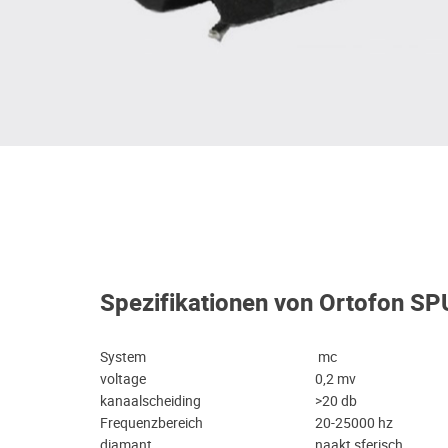
Spezifikationen von Ortofon SP
System
mc
voltage
0,2 mv
kanaalscheiding
>20 db
Frequenzbereich
20-25000 hz
diamant
naakt sferisch