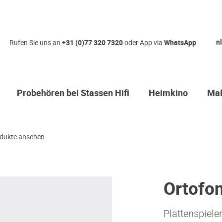
nl
Rufen Sie uns an
+31 (0)77 320 7320
oder App via
WhatsApp
Probehören bei Stassen Hifi
Heimkino
Maß
dukte ansehen.
Ortofo
Plattenspiele