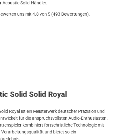
er
Acoustic Solid
-Händler.
ewerten uns mit 4.8 von 5 (
493 Bewertungen
).
ic Solid Solid Royal
Solid Royal ist ein Meisterwerk deutscher Präzision und
twickelt für die anspruchsvollsten Audio-Enthusiasten.
ttenspieler kombiniert fortschrittliche Technologie mit
Verarbeitungsqualität und bietet so ein
örerlebnis.