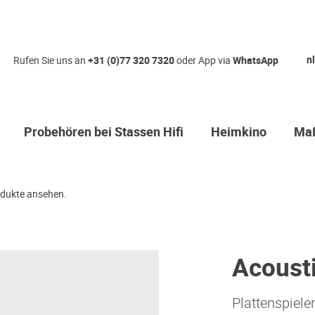
nl
Rufen Sie uns an
+31 (0)77 320 7320
oder App via
WhatsApp
Probehören bei Stassen Hifi
Heimkino
Maß
dukte ansehen.
Acousti
Plattenspiele