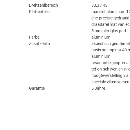
Drehzahlbereich
33,3 / 45
Plattenteller
massief aluminium 12,
cnc-precisie gedraaid
draaitafel mat van ech
5 mm plexiglas pad
Farbe
aluminium
Zusatz-Info
akoestisch geoptimal
basis steunplaat 40 
aluminium
resonantie geoptimali
teflon-schijven en si
hoogteverstelling via
speciale vilten voeten
Garantie
5 Jahre