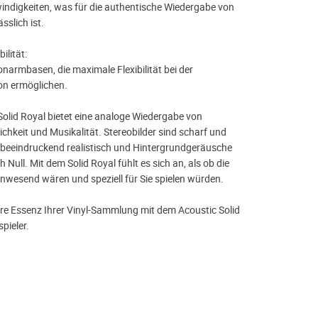
ndigkeiten, was für die authentische Wiedergabe von
sslich ist.
ilität:
onarmbasen, die maximale Flexibilität bei der
on ermöglichen.
Solid Royal bietet eine analoge Wiedergabe von
lichkeit und Musikalität. Stereobilder sind scharf und
k beeindruckend realistisch und Hintergrundgeräusche
h Null. Mit dem Solid Royal fühlt es sich an, als ob die
wesend wären und speziell für Sie spielen würden.
hre Essenz Ihrer Vinyl-Sammlung mit dem Acoustic Solid
pieler.