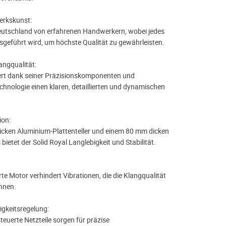
erkskunst:
eutschland von erfahrenen Handwerkern, wobei jedes
usgeführt wird, um höchste Qualität zu gewährleisten.
angqualität:
efert dank seiner Präzisionskomponenten und
echnologie einen klaren, detaillierten und dynamischen
ion:
cken Aluminium-Plattenteller und einem 80 mm dicken
ietet der Solid Royal Langlebigkeit und Stabilität.
rte Motor verhindert Vibrationen, die die Klangqualität
nnen.
gkeitsregelung:
euerte Netzteile sorgen für präzise