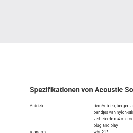
Spezifikationen von Acoustic So
Antrieb
riemAntrieb, berger 
bandjes van nylon-sil
verbeterde m4 microco
plug and play
toonarm
wbt 213