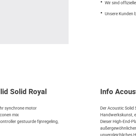
Wir sind offiziell
Unsere Kunden b
lid Solid Royal
Info Acoust
lahr synchrone motor
Der Acoustic Solid 
iconen mix
Handwerkskunst, en
ntroller gestuurde fijnregeling,
Dieser High-End-Pla
außergewöhnlicher 
unvergleichliches H