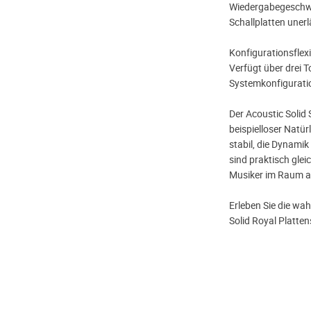
Wiedergabegeschwi
Schallplatten unerlä
Konfigurationsflexib
Verfügt über drei T
Systemkonfigurati
Der Acoustic Solid 
beispielloser Natür
stabil, die Dynami
sind praktisch gleic
Musiker im Raum an
Erleben Sie die wa
Solid Royal Plattens